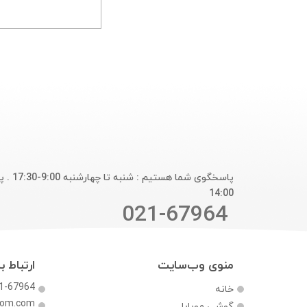
14:00
021-67964
منوی وب‌سایت
ارتباط با
1-67964
خانه
com.com
گوشی موبایل