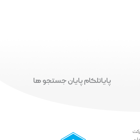
رکت
ل،