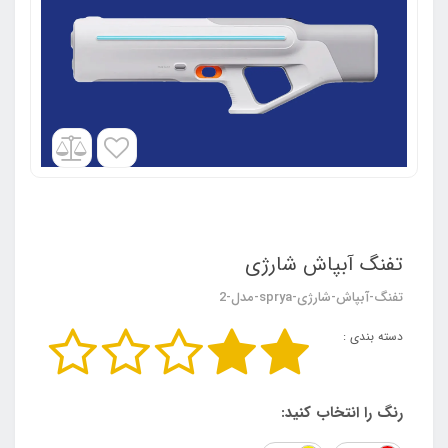
تفنگ آبپاش شارژی
تفنگ-آبپاش-شارژی-sprya-مدل-2
دسته بندی :
رنگ را انتخاب کنید: