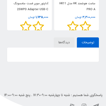
و
ساعت هوشمند HK مدل HK11
آداپتور سوپر فست سامسونگ
د
PRO A
25WPD Adapter USB-C
خو
0
1,735,000
3,300,000
تومان
تومان
توضیحات
دیدگاه‌ها
پاسخگوی شما هستیم : شنبه تا چهارشنبه 9:00-17:30 . پنج شنبه 9:00-14:00