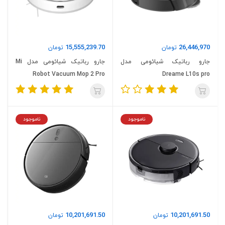
15,555,239.70
26,446,970
تومان
تومان
جارو رباتیک شیائومی مدل
جارو رباتیک شیائومی مدل Mi
Robot Vacuum Mop 2 Pro
Dreame L10s pro
ناموجود
ناموجود
10,201,691.50
10,201,691.50
تومان
تومان