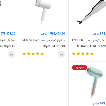
673,873.20
1,595,493.90
874,
تومان
تومان
ت
اتو مو شیائومی مدل ENCHEN
سشوار شیائومی مدل Mi lonic Hair
air Dryer A5
dryer CMJ01LX3
STRAIGHTENER Enroll
ناموجود
673,
تومان