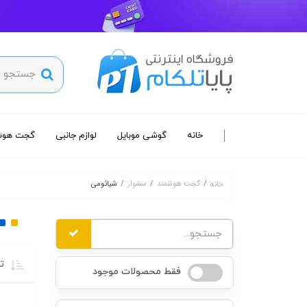
خانه
گوشی موبایل
لوازم جانبی
گجت هوش
گجت هوشمند
سشوار
شیائومی
خانه
تر
فقط محصولات موجود