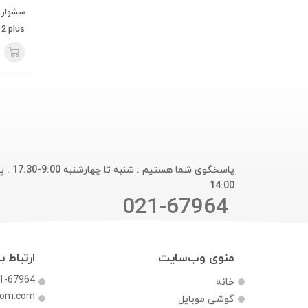
2 plus
14:00
021-67964
منوی وب‌سایت
ارتباط با
1-67964
خانه
com.com
گوشی موبایل