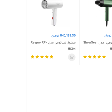
840,139.30
ومان
تومان
سشوار شیائومی مدل ShowSee
سشوار شیائومی مدل Reepro RP-
HC04
H