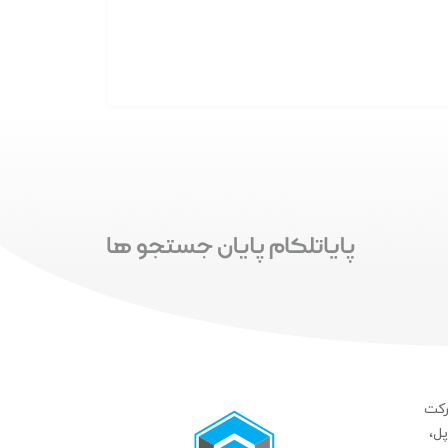
رکت
ل،