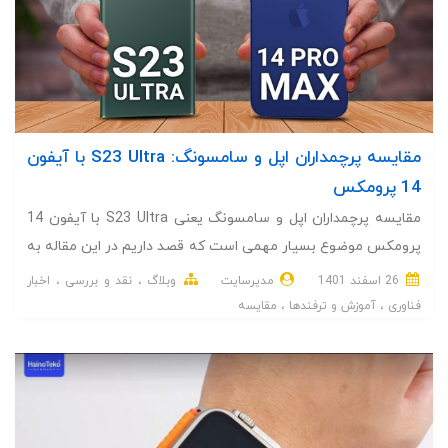
مقایسه پرچمداران اپل و سامسونگ: S23 Ultra با آیفون
14 پرومکس
مقایسه پرچمداران اپل و سامسونگ یعنی S23 Ultra با آیفون 14
پرومکس موضوع بسیار مهمی است که قصد داریم در این مقاله به
آن بپردازیم.
26 اسفند 1401
مدیرسایت
وبلاگ
نقد و بررسی
اخبار
فناوری
آموزش و ترفندها
مقایسه