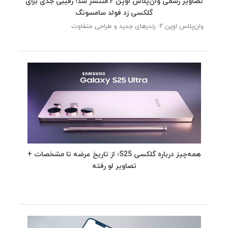
تصاویر رسمی وان‌پلاس اوپن ۲ منتشر شد؛ رقیبی جدی برای
گلکسی زد فولد سامسونگ
وان‌پلاس اوپن ۲: رندرهای جدید و طراحی متفاوت
همه‌چیز درباره گلکسی S25؛ از تاریخ عرضه تا مشخصات +
تصاویر لو رفته