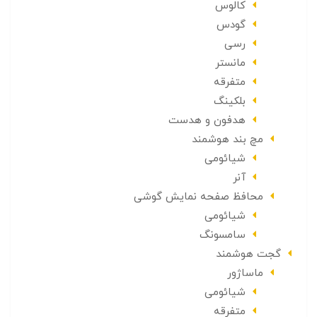
کالوس
گودس
رسی
مانستر
متفرقه
بلکینگ
هدفون و هدست
مچ بند هوشمند
شیائومی
آنر
محافظ صفحه نمایش گوشی
شیائومی
سامسونگ
گجت هوشمند
ماساژور
شیائومی
متفرقه