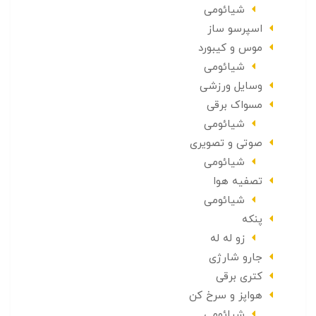
شیائومی
اسپرسو ساز
موس و کیبورد
شیائومی
وسایل ورزشی
مسواک برقی
شیائومی
صوتی و تصویری
شیائومی
تصفیه هوا
شیائومی
پنکه
زو له له
جارو شارژی
کتری برقی
هواپز و سرخ کن
شیائومی