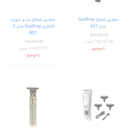
ماشین اصلاح Godfrey
ماشین اصلاح سر و صورت
مدل 621
گادفری Godfrey مدل 2-
807
822,521.70
742,141.40 تومان
758,657.90
ناموجود
514,213.70 تومان
ناموجود