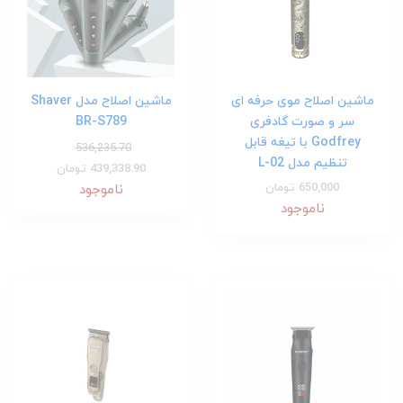
ماشین اصلاح موی حرفه ای
ماشین اصلاح مدل Shaver
سر و صورت گادفری
BR-S789
Godfrey با تیغه قابل
536,235.70
تنظیم مدل L-02
439,338.90 تومان
650,000 تومان
ناموجود
ناموجود