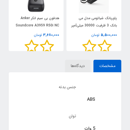
و
پاوربانک شیائومی مدل می
هدفون بی سیم انکر Anker
س
بانک 3 ظرفیت 30000 میلی‌آمپر
Soundcore A3959 R50i NC
ساعت
اصلی
کپی
0
3,680,000
5,500,000
تومان
تومان
مشخصات
دیدگاه‌ها
جنس بدنه
ABS
توان
5 وات