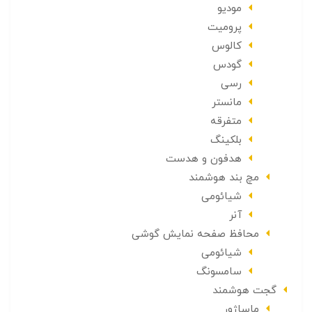
مودیو
پرومیت
کالوس
گودس
رسی
مانستر
متفرقه
بلکینگ
هدفون و هدست
مچ بند هوشمند
شیائومی
آنر
محافظ صفحه نمایش گوشی
شیائومی
سامسونگ
گجت هوشمند
ماساژور