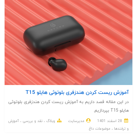
آموزش ریست کردن هندزفری بلوتوثی هایلو T15
در این مقاله قصد داریم به آموزش ریست کردن هندزفری بلوتوثی
هایلو T15 بپردازیم.
28 اسفند 1401
مدیرسایت
وبلاگ
نقد و بررسی
آموزش
و ترفندها
موضوعات داغ