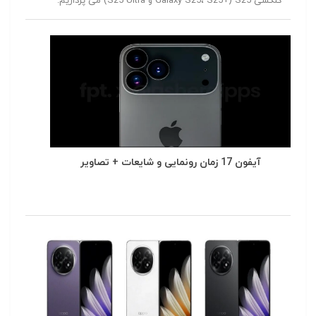
گلکسی S25 (+Galaxy S25، S25 و S25 Ultra) می پردازیم.
آیفون 17 زمان رونمایی و شایعات + تصاویر