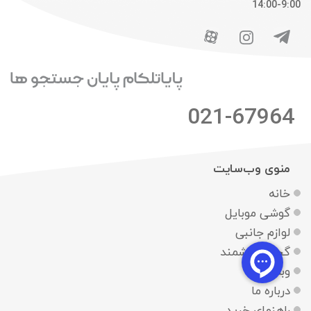
9:00-14:00
021-67964
منوی وب‌سایت
خانه
گوشی موبایل
لوازم جانبی
گجت هوشمند
وبلاگ
درباره ما
راهنمای خرید