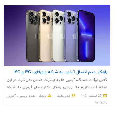
راهکار عدم اتصال آیفون به شبکه وای‌فای، ۳G و ۴G
گاهی اوقات دستگاه آیفون ما به اینترنت متصل نمی‌شود، در این
مقاله قصد داریم به بررسی راهکار عدم اتصال آیفون به شبکه
وای‌فای، ۳G و ۴G بپردازیم.
25 اسفند 1401
مدیرسایت
وبلاگ
نقد و بررسی
آموزش
و ترفندها