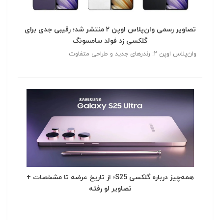
تصاویر رسمی وان‌پلاس اوپن ۲ منتشر شد؛ رقیبی جدی برای
گلکسی زد فولد سامسونگ
وان‌پلاس اوپن ۲: رندرهای جدید و طراحی متفاوت
همه‌چیز درباره گلکسی S25؛ از تاریخ عرضه تا مشخصات +
تصاویر لو رفته