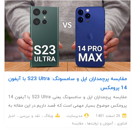
مقایسه پرچمداران اپل و سامسونگ: S23 Ultra با آیفون
14 پرومکس
مقایسه پرچمداران اپل و سامسونگ یعنی S23 Ultra با آیفون 14
پرومکس موضوع بسیار مهمی است که قصد داریم در این مقاله به
آن بپردازیم.
26 اسفند 1401
مدیرسایت
وبلاگ
نقد و بررسی
اخبار
فناوری
آموزش و ترفندها
مقایسه