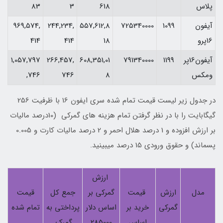
پلاس
618
3
83
آیفون
1099
725340000
557,612,8
244,234,
969,574,
16پرو
18
414
414
آیفون16پر
1199
791340000
608,351,01
266,457,
1,057,797
ومکس
8
746
,746
در جدول زیر لیست قیمت تمام شده سری ایفون 16 با ظرفیت 256
گیگابایت را با در نظر گرفتن تمام هزینه های گمرکی (10درصد مالیات
بر ارزش افزوده و 1 درصد هلال احمر و 2 درصد مالیات کارت و 0.005
پسماند) و حقوق ورودی 15 درصد میبینید.
ارزش
مدل
ارزش
قیمت
گمرکی بر
جمع کل
قیمت
گمرکی
خرید بر
اساس دلار
پرداختی به
تمام شده
اساس
285000
گمرک