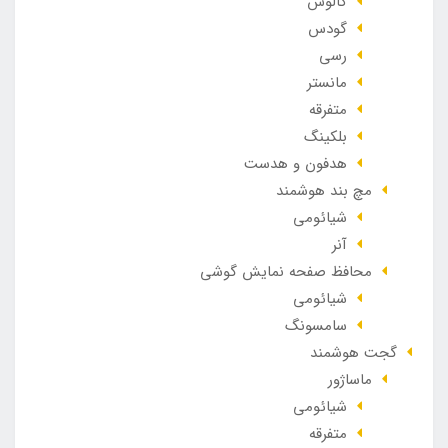
کالوس
گودس
رسی
مانستر
متفرقه
بلکینگ
هدفون و هدست
مچ بند هوشمند
شیائومی
آنر
محافظ صفحه نمایش گوشی
شیائومی
سامسونگ
گجت هوشمند
ماساژور
شیائومی
متفرقه