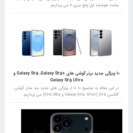
ساعت هوشمند اپل واچ سری 11 می پردازیم.
10 ویژگی جدید برتر گوشی های +Galaxy S25 ،Galaxy S25 و
Galaxy S25 Ultra
در این مقاله به توضیح 10 تا از ویژگی های جدید سه مدل گوشی
گلکسی S25 (+Galaxy S25، S25 و S25 Ultra) می پردازیم.