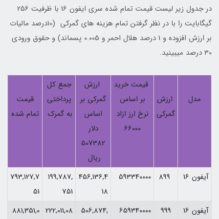
در جدول زیر لیست قیمت تمام شده سری ایفون 16 با ظرفیت 256
گیگابایت را با در نظر گرفتن تمام هزینه های گمرکی (10درصد مالیات
بر ارزش افزوده و 1 درصد هلال احمر و 0.005 پسماند) و حقوق ورودی
30 درصد میبینید.
قیمت خرید
ارزش
جمع کل
مدل
ارزش
بر اساس
گمرکی بر
پرداختی
قیمت
گمرکی
نرخ ارز ازاد
اساس
به گمرک
تمام شده
66000
دلار
507382
ریال
آیفون 16
899
593340000
456,136,4
199,787,
793,127,7
51
751
18
آیفون 16
999
659340000
506,874,
222,011,08
881,351,0