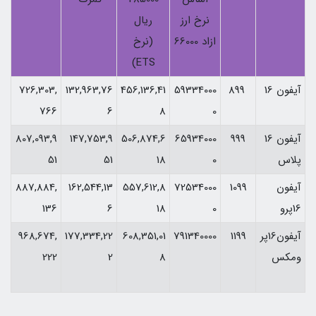
نرخ ارز
ریال
ازاد 66000
(نرخ
ETS)
آیفون 16
899
59334000
456,136,41
132,963,76
726,303,
766
6
8
0
آیفون 16
999
65934000
506,874,6
147,753,9
807,093,9
پلاس
0
18
51
51
آیفون
1099
72534000
557,612,8
162,544,13
887,884,
16پرو
0
18
6
136
آیفون16پر
1199
791340000
608,351,01
177,334,22
968,674,
ومکس
8
2
222