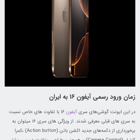
زمان ورود رسمی آیفون 16 به ایران
در این ایونت گوشی‌های سری
آیفون
۱۶ با تفاوت های خاص نسبت
به سری های قبلی معرفی شدند. از ویژگی های سری 16 میتوان به
برخورداری از دکمه‌های جدید اکشن باتن (Action button) ،کمرا