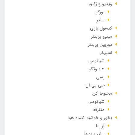
ویدیو پرژکتور
بورگو
سایر
کنسول بازی
مینی پرینتر
دوربین پرینتر
اسپیکر
شیائومی
هاینوتکو
رسی
جی بی ال
مخلوط کن
شیائومی
متفرقه
بخور و خوشبو کننده هوا
آروما
سایر برندها