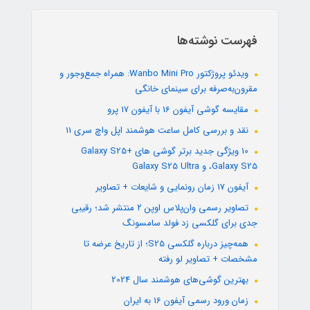
فهرست نوشته‌ها
ویدئو پروژکتور Wanbo Mini Pro: همراه جمع‌وجور و
مقرون‌به‌صرفه برای سینمای خانگی
مقایسه گوشی آیفون 16 با آیفون 17 پرو
نقد و بررسی کامل ساعت هوشمند اپل واچ سری 11
10 ویژگی جدید برتر گوشی های +Galaxy S25
،Galaxy S25 و Galaxy S25 Ultra
آیفون 17 زمان رونمایی و شایعات + تصاویر
تصاویر رسمی وان‌پلاس اوپن ۲ منتشر شد؛ رقیبی
جدی برای گلکسی زد فولد سامسونگ
همه‌چیز درباره گلکسی S25؛ از تاریخ عرضه تا
مشخصات + تصاویر لو رفته
بهترین گوشی‌های هوشمند سال 2024
زمان ورود رسمی آیفون 16 به ایران