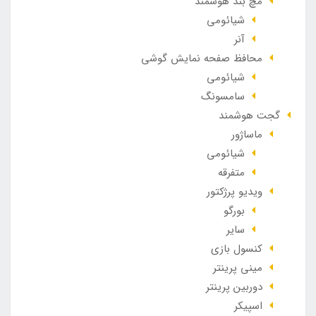
مچ بند هوشمند
شیائومی
آنر
محافظ صفحه نمایش گوشی
شیائومی
سامسونگ
گجت هوشمند
ماساژور
شیائومی
متفرقه
ویدیو پرژکتور
بورگو
سایر
کنسول بازی
مینی پرینتر
دوربین پرینتر
اسپیکر