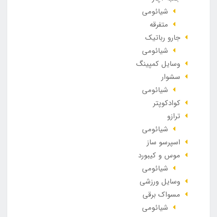
شیائومی
متفرقه
جارو رباتیک
شیائومی
وسایل کمپینگ
سشوار
شیائومی
کوادکوپتر
ترازو
شیائومی
اسپرسو ساز
موس و کیبورد
شیائومی
وسایل ورزشی
مسواک برقی
شیائومی