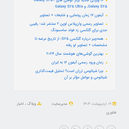
10 ویژگی جدید برتر گوشی های +Galaxy S25
،Galaxy S25 و Galaxy S25 Ultra
آیفون 17 زمان رونمایی و شایعات + تصاویر
تصاویر رسمی وان‌پلاس اوپن ۲ منتشر شد؛ رقیبی
جدی برای گلکسی زد فولد سامسونگ
همه‌چیز درباره گلکسی S25؛ از تاریخ عرضه تا
مشخصات + تصاویر لو رفته
بهترین گوشی‌های هوشمند سال 2024
زمان ورود رسمی آیفون 16 به ایران
چرا شیائومی ارزان است؟ تحلیل قیمت‌گذاری
شیائومی و عوامل مؤثر بر آن
09 ارديبهشت 1404
مدیرسایت
وبلاگ
اخبار
فناوری