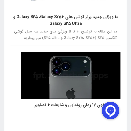
10 ویژگی جدید برتر گوشی های +Galaxy S25 ،Galaxy S25 و
Galaxy S25 Ultra
در این مقاله به توضیح 10 تا از ویژگی های جدید سه مدل گوشی
گلکسی S25 (+Galaxy S25، S25 و S25 Ultra) می پردازیم.
آیفون 17 زمان رونمایی و شایعات + تصاویر