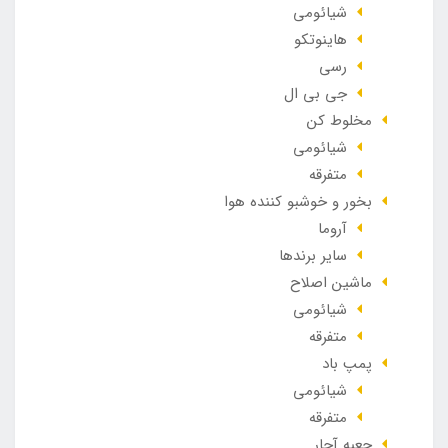
شیائومی
هاینوتکو
رسی
جی بی ال
مخلوط کن
شیائومی
متفرقه
بخور و خوشبو کننده هوا
آروما
سایر برندها
ماشین اصلاح
شیائومی
متفرقه
پمپ باد
شیائومی
متفرقه
جعبه آچار