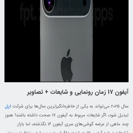
آیفون 17 زمان رونمایی و شایعات + تصاویر
سال 2025 می‌تواند به یکی از خاطره‌انگیزترین سال‌ها برای شرکت
اپل
تبدیل شود، اگر شایعات مربوط به آیفون 17 صحت داشته باشند! هنوز
چند ماهی از عرضه گوشی‌های سری آیفون 16 نگذشته، اما بازار