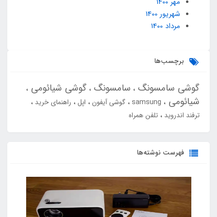
مهر 1400
شهریور 1400
مرداد 1400
برچسب‌ها
گوشی سامسونگ
سامسونگ
گوشی شیائومی
شیائومی
samsung
گوشی آیفون
اپل
راهنمای خرید
ترفند اندروید
تلفن همراه
فهرست نوشته‌ها