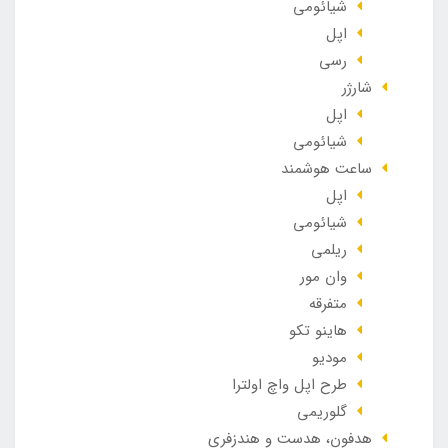
شیائومی
اپل
رسی
شارژر
اپل
شیائومی
ساعت هوشمند
اپل
شیائومی
ریلمی
وان مور
متفرقه
هاینو تکو
مودیو
طرح اپل واچ اولترا
گلوریمی
هدفون، هدست و هندزفری