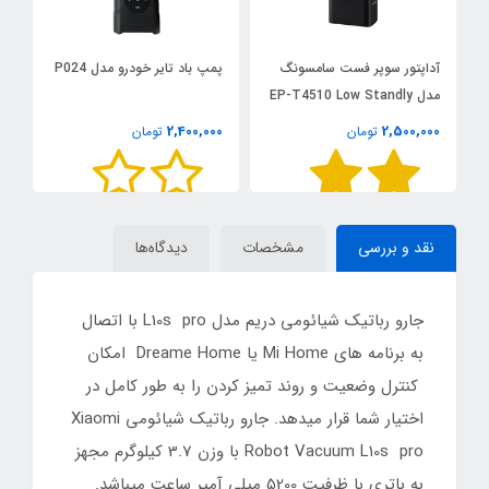
آداپتور سوپر فست سامسونگ
پمپ باد تایر خودرو مدل P024
س
مدل EP-T4510 Low Standly
توان ۴۵ وات
0
2,400,000
2,500,000
تومان
تومان
نقد و بررسی
مشخصات
دیدگاه‌ها
جارو رباتیک شیائومی دریم مدل L10s pro با اتصال
به برنامه های Mi Home یا Dreame Home امکان
کنترل وضعیت و روند تمیز کردن را به طور کامل در
اختیار شما قرار میدهد. جارو رباتیک شیائومی Xiaomi
Robot Vacuum L10s pro با وزن 3.7 کیلوگرم مجهز
به باتری با ظرفیت 5200 میلی آمپر ساعت میباشد.