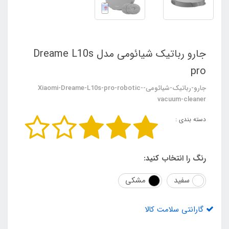
جارو رباتیک شیائومی مدل Dreame L10s
pro
جارو-رباتیک-شیائومی-Xiaomi-Dreame-L10s-pro-robotic-
vacuum-cleaner
دسته بندی :
رنگ را انتخاب کنید:
سفید
مشکی
گارانتی سلامت کالا