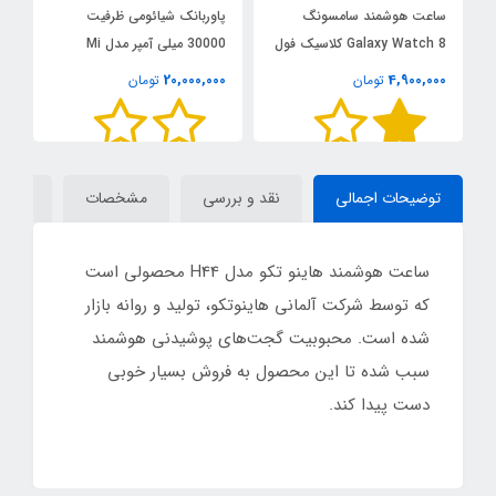
ساعت هوشمند سامسونگ
پاوربانک شیائومی ظرفیت
م
Galaxy Watch 8 کلاسیک فول
30000 میلی آمپر مدل Mi
کپی | سایز 45 میلی متر
Power Bank 30000mAh
w
0
20,000,000
4,900,000
تومان
تومان
PB3018ZM
توضیحات اجمالی
نقد و بررسی
مشخصات
دیدگاه
ساعت هوشمند هاینو تکو مدل H44 محصولی است
که توسط شرکت آلمانی هاینوتکو، تولید و روانه بازار
شده است. محبوبیت گجت‌های پوشیدنی هوشمند
سبب شده تا این محصول به فروش بسیار خوبی
دست پیدا کند.