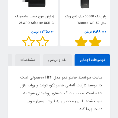
پاوربانک 50000 میلی آمپر ویکو
آداپتور سوپر فست سامسونگ
مدل Wiccoo WP-50
25WPD Adapter USB-C
مدل 
1,735,000
4,199,000
تومان
تومان
00
توضیحات اجمالی
نقد و بررسی
مشخصات
دیدگاه
ساعت هوشمند هاینو تکو مدل H44 محصولی است
که توسط شرکت آلمانی هاینوتکو، تولید و روانه بازار
شده است. محبوبیت گجت‌های پوشیدنی هوشمند
سبب شده تا این محصول به فروش بسیار خوبی
دست پیدا کند.