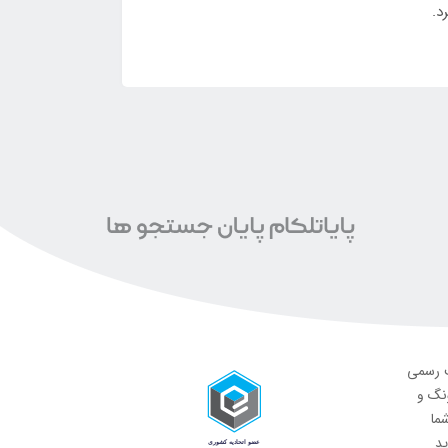
د.
ت رسمی
ونگ و
شما
ید