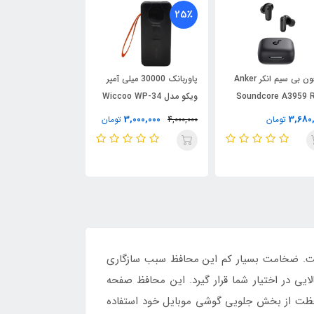
25٪
هدفون بی سیم انکر Anker
پاوربانک 30000 میلی آمپر
پاوربانک شیائومی 
Soundcore A3959 R
ویکو مدل Wiccoo WP-34
بانک 5 ظرفی
میلی‌آمپر ساعت
20,000,000
3,000,000
3,680
تومان
4,000,000
تومان
تومان
. ضخامت بسیار کم این محافظ سبب سازگاری
یی در اختیار شما قرار گیرد. این محافظ صفحه
حافظت از بخش جلویی گوشی موبایل خود استفاده