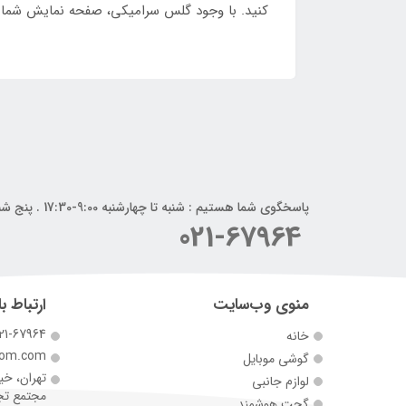
کنید. با وجود گلس سرامیکی، صفحه نمایش شما 
پاسخگوی شما هستیم : شنبه تا چهارشنبه 9:00-17:30 . پنج شنبه 9:00-14:00
021-67964
منوی وب‌سایت
ارتباط با
21-67964
خانه
com.com
گوشی موبایل
تهران، خی
لوازم جانبی
مجتمع تجارت 
گجت هوشمند