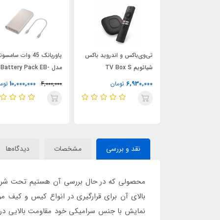
ساعت هوشمند HK11
تی‌وی‌باکس و اندروید باکس
پاوربانک 45 وات سامس
ULTR
شیائویم TV Box S
مدل Battery Pack EB-
P4520 ظرفیت 20000
10,000,000
6,930,000
تومان
تومان
4,000,000
توم
میلی‌آمپر ساعت
نقد و بررسی
مشخصات
دیدگاه‌ها
محصولی که در حال بررسی آن هستیم تحت شرا
بالای آن برای قرارگیری در انواع کیس و کیف م
نمایش با جنس سرامیکی خود مقاومت بالایی در ب