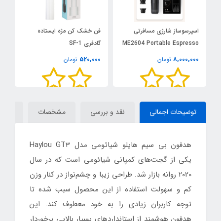
اسپرسوساز شارژی مسافرتی
فن خشک کن مژه ایستاده
ME2604 Portable Espresso
گادفری SF-1
A
پر
Maker
0
520,000
8,000,000
تومان
تومان
توضیحات اجمالی
نقد و بررسی
مشخصات
دیدگاه
هدفون بی سیم هایلو شیائومی مدل Haylou GT3
یکی از گجت‌های کمپانی شیائومی است که در سال
2020 روانه بازار شد. طراحی زیبا و چشم‌نواز در کنار وزن
کم و سهولت استفاده از این محصول سبب شده تا
توجه کاربران زیادی را به خود معطوف کند. این
هدفون هوشمند از استانداردهای بسیار بالایی برخوردار