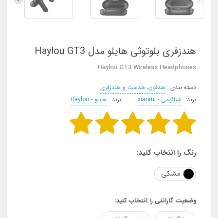
هندزفری بلوتوثی هایلو مدل Haylou GT3
Haylou GT3 Wireless Headphones
دسته بندی :
هدفون، هدست و هندزفری
برند :
شیائومی - xiaomi
برند :
هایلو - Haylou
رنگ را انتخاب کنید:
مشکی
وضعیت گارانتی را انتخاب کنید: