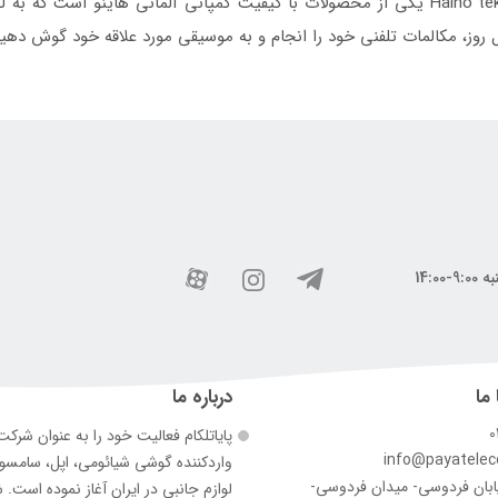
هندزفری بلوتوثی هاینو تکو مدل Haino teko ENC 7PRO یکی از محصولات با کیفیت کمپانی آلم
ل روز، مکالمات تلفنی خود را انجام و به موسیقی مورد علاقه خود گوش دهی
 ما
درباره ما
0
پایاتلکام فعالیت خود را به عنوان شرک
info@payatele
وارد‌کننده گوشی شیائومی، اپل، سامس
ابان فردوسی- میدان فردوسی-
لوازم جانبی در ایران آغاز نموده است. 