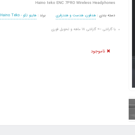
Haino teko ENC 7PRO Wireless Headphones
دسته بندی :
هدفون، هدست و هندزفری
برند :
هاینو تکو - Haino Teko
با گارانتی --> گارانتی 18 ماهه و تحویل فوری
ناموجود