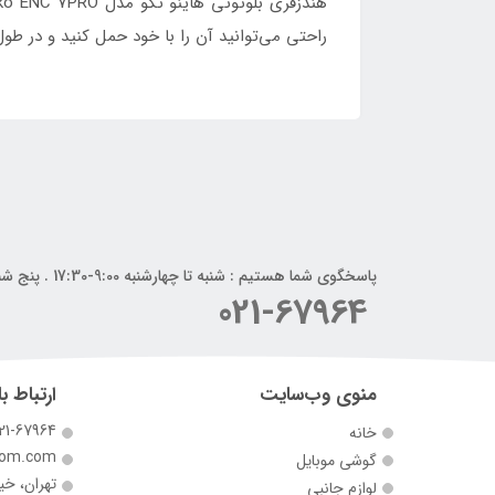
راحتی می‌توانید آن را با خود حمل کنید و در طو
پاسخگوی شما هستیم : شنبه تا چهارشنبه 9:00-17:30 . پنج شنبه 9:00-14:00
021-67964
منوی وب‌سایت
ارتباط با
21-67964
خانه
com.com
گوشی موبایل
تهران، خی
لوازم جانبی