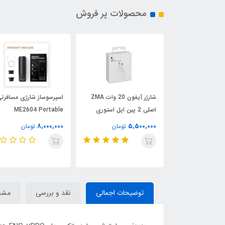
محصولات پر فروش
ساعت هوشمند HK11 Mini
شارژر آیفون 20 وات ZMA
اسپرسوساز شارژی مسافرت
ر AMOLED
اصلی 2 پین اپل استوری
ME2604 Portable
Espresso Maker
8,000,000
5,500,000
3
تومان
تومان
تومان
توضیحات اجمالی
نقد و بررسی
مشخ