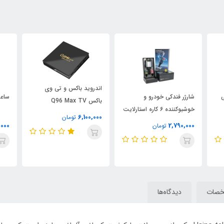
اندروید باکس و تی وی
ی
شارژر فندکی خودرو و
ساعت
باکس Q96 Max TV
خوشبوکننده ۶ کاره استارلایت
6,100,000
تومان
۱۲۰ وات
,000
2,790,000
تومان
صات
دیدگاه‌ها