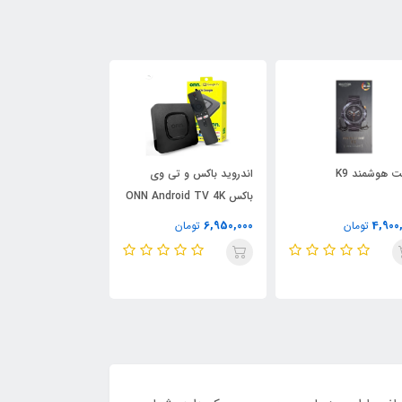
 هوشمند K9
اندروید باکس و تی وی
باکس ONN Android TV 4K
وات مدل B/A اورجینال
UHD
4,000,000
6,950,000
4,900
تومان
تومان
تومان