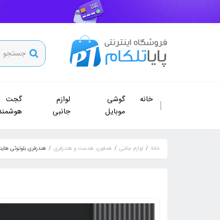
خانه
گوشی
لوازم
گجت
موبایل
جانبی
هوشمند
خانه
لوازم جانبی
هدفون، هدست و هندزفری
هندزفری بلوتوثی هاینو تکو مدل PRO