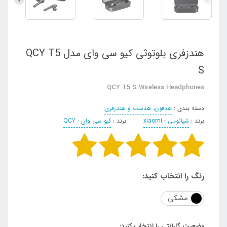
هندزفری بلوتوثی کیو سی وای مدل QCY T5
S
QCY T5 S Wireless Headphones
دسته بندی :
هدفون، هدست و هندزفری
برند :
شیائومی - xiaomi
برند :
کیو سی وای - QCY
رنگ را انتخاب کنید:
مشکی
وضعیت گارانتی را انتخاب کنید: