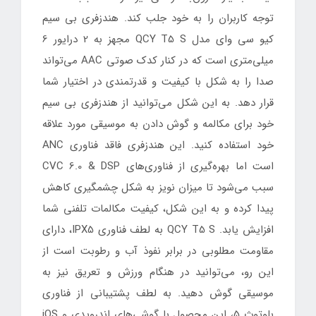
توجه کاربران را به خود جلب کند. هندزفری بی سیم
کیو سی وای مدل QCY T5 S مجهز به 2 درایور 6
میلی‌متری است که در کنار کدک صوتی AAC می‌تواند
صدا را به شکل با کیفیت و قدرتمندی در اختیار شما
قرار دهد. به این شکل می‌توانید از هندزفری بی سیم
خود برای مکالمه و گوش دادن به موسیقی مورد علاقه
خود استفاده کنید. این هندزفری فاقد فناوری ANC
است اما بهره‌گیری از فناوری‌های CVC 6.0 & DSP
سبب می‌شود تا میزان نویز به شکل چشمگیری کاهش
پیدا کرده و به این شکل، کیفیت مکالمات تلفنی شما
افزایش یابد. QCY T5 S به لطف فناوری IPX5، دارای
مقاومت مطلوبی در برابر نفوذ آب و رطوبت است از
این رو، می‌توانید در هنگام ورزش و تعریق نیز به
موسیقی گوش دهید. به لطف پشتیبانی از فناوری
بلوتوث 5، این محصول با گوشی‌های اندرویدی و iOS