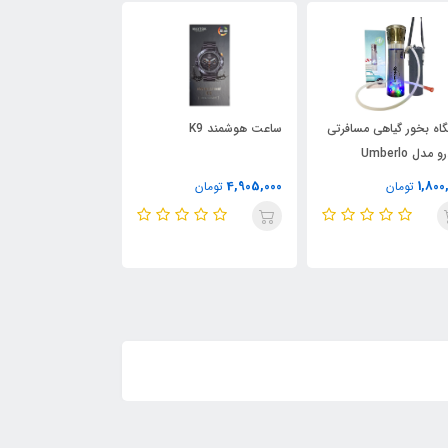
اه بخور گیاهی مسافرتی
ساعت هوشمند K9
مدل Umberlo
قابلیت استفاده از کا
حافظه
9,000,000
4,905,000
1,800
تومان
تومان
تومان