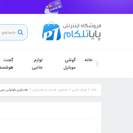
خانه
گوشی
لوازم
گجت
موبایل
جانبی
هوشمند
خانه
لوازم جانبی
هدفون، هدست و هندزفری
هندزفری بلوتوثی رسی مدل P-W31