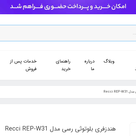
وبلاگ
درباره
راهنمای
خدمات پس از
ما
خرید
فروش
Recci RE
هندزفری بلوتوثی رسی مدل Recci REP-W31