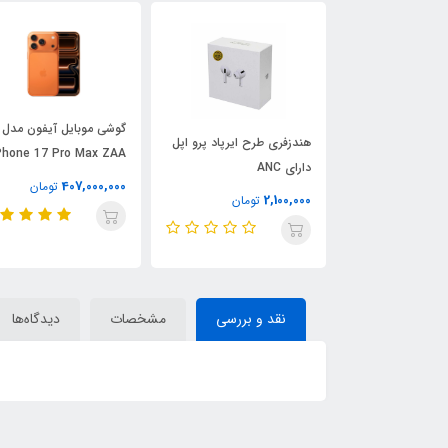
ساعت هوشمند HK مدل
گوشی موبایل آیفون مدل
هندزفری طرح ایرپاد پرو اپل
Phone 17 Pro Max ZAA
HK1
دارای ANC
407,000,000
3
تومان
تومان
2,100,000
تومان
رم 12 گیگابایت (نات اکتیو)
نقد و بررسی
مشخصات
دیدگاه‌ها