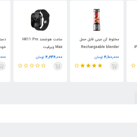
مخلوط کن مینی قابل حمل
ساعت هوشمند HK11 Pro
دستگ
i
Rechargeable blender
Max ویرفیت
خودرو 
تک سیم‌ کارت ظرفیت ۲۵۶ و
مدل s-pow
,000
4,636,000
4,100,000
تومان
تومان