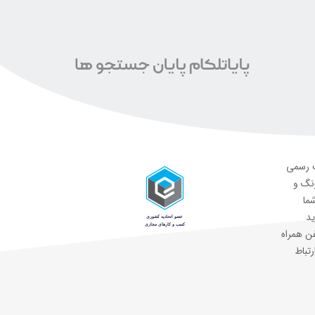
ت رسمی
ونگ و
شما
ید
ن همراه
رتباط