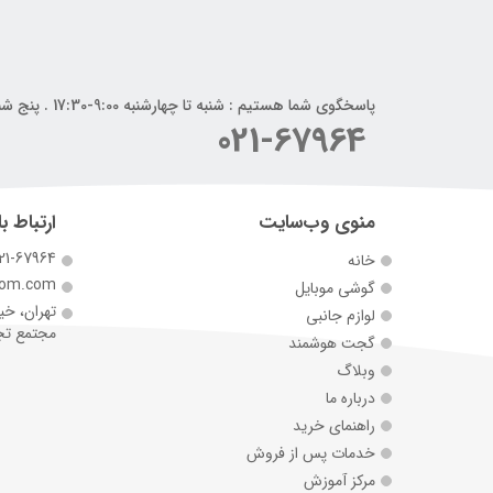
پاسخگوی شما هستیم : شنبه تا چهارشنبه 9:00-17:30 . پنج شنبه 9:00-14:00
021-67964
منوی وب‌سایت
ارتباط با
21-67964
خانه
com.com
گوشی موبایل
تهران، خی
لوازم جانبی
مجتمع تجارت 
گجت هوشمند
وبلاگ
درباره ما
راهنمای خرید
خدمات پس از فروش
مرکز آموزش