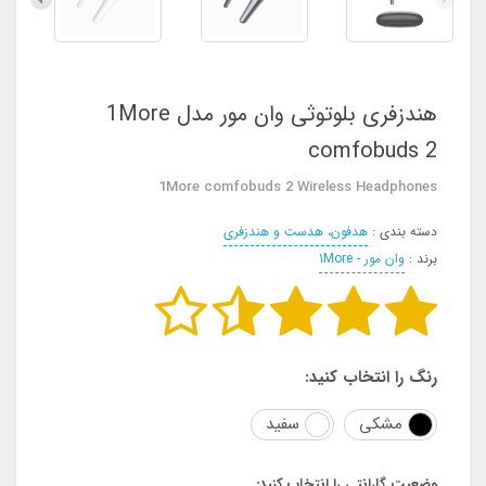
هندزفری بلوتوثی وان مور مدل 1More
comfobuds 2
1More comfobuds 2 Wireless Headphones
دسته بندی :
هدفون، هدست و هندزفری
برند :
وان مور - 1More
رنگ را انتخاب کنید:
مشکی
سفید
وضعیت گارانتی را انتخاب کنید: