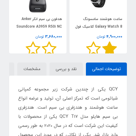
ساعت هوشمند سامسونگ
هدفون بی سیم انکر Anker
Galaxy Watch 8 کلاسیک فول
Soundcore A3959 R50i NC
کپی | سایز 45 میلی متر
اصلی
3,680,000
4,900,000
تومان
تومان
00
س
توضیحات اجمالی
نقد و بررسی
مشخصات
دیدگاه
QCY یکی از چندین شرکت زیر مجموعه کمپانی
شیائومی است که تمرکز اصلی آن، تولید و عرضه انواع
ساعت هوشمند و هندزفری بی سیم است. هندزفری
بی سیم هایلو مدل QCY T17 یکی از محصولات با
کیفیت این شرکت است که در سال 2020 به طور رسمی
وارد بازار شد. یکی از نکاتی که در مورد این محصول