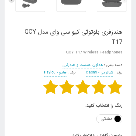
هندزفری بلوتوثی کیو سی وای مدل QCY
T17
QCY T17 Wireless Headphones
دسته بندی :
هدفون، هدست و هندزفری
برند :
شیائومی - xiaomi
برند :
هایلو - Haylou
رنگ را انتخاب کنید:
مشکی
وضعیت گارانتی را انتخاب کنید: