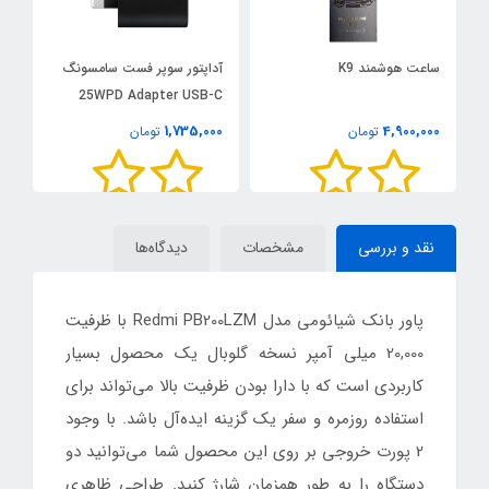
ساعت هوشمند K9
آداپتور سوپر فست سامسونگ
ت
25WPD Adapter USB-C
شی
0
1,735,000
4,900,000
تومان
تومان
نقد و بررسی
مشخصات
دیدگاه‌ها
پاور بانک شیائومی مدل Redmi PB200LZM با ظرفیت
20,000 میلی آمپر نسخه گلوبال یک محصول بسیار
کاربردی است که با دارا بودن ظرفیت بالا می‌تواند برای
استفاده روزمره و سفر یک گزینه ایده‌آل باشد. با وجود
2 پورت خروجی بر روی این محصول شما می‌توانید دو
دستگاه را به طور همزمان شارژ کنید. طراحی ظاهری