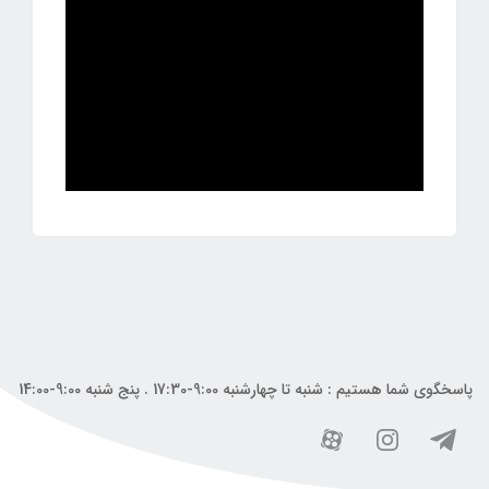
پاسخگوی شما هستیم : شنبه تا چهارشنبه 9:00-17:30 . پنج شنبه 9:00-14:00