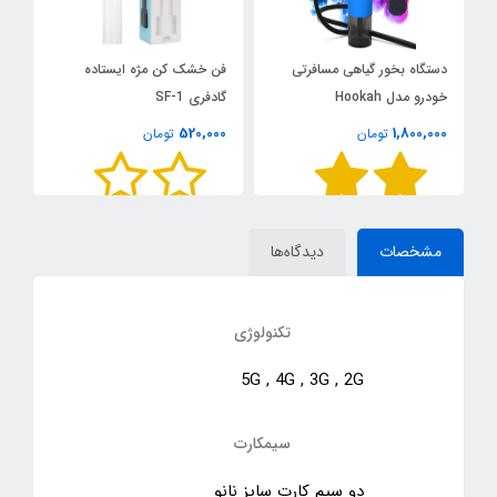
دستگاه بخور گیاهی مسافرتی
فن خشک کن مژه ایستاده
خودرو مدل Hookah
گادفری SF-1
520,000
1,800,000
تومان
تومان
00
س
مشخصات
دیدگاه‌ها
تکنولوژی
5G , 4G , 3G , 2G
سیمکارت
دو سیم کارت سایز نانو