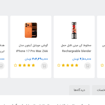
کس
مخلوط کن مینی قابل حمل
گوشی موبایل آیفون مدل
هدفو
iPhone 17 Pro Max ZAA
Rechargeable blender
مدل s-pow
دو سیم‌ کارت ظرفیت ۲۵۶ و
P9
,000
404,490,000
4,100,000
تومان
تومان
رم 12 گیگابایت (نات اکتیو)
صات
دیدگاه‌ها