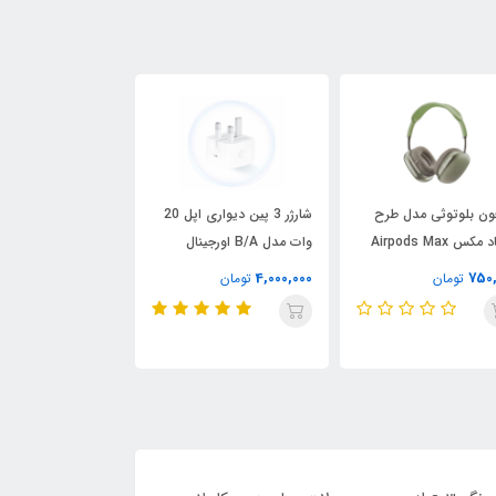
اندروید باکس و تی
ن بلوتوثی مدل طرح
شارژر 3 پین دیواری اپل 20
باکس Q96 Max TV
ایرپاد مکس Airpods Max
وات مدل B/A اورجینال
6,100,000
تومان
4,000,000
750
تومان
تومان