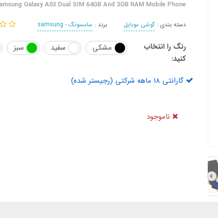
amsung Galaxy A03 Dual SIM 64GB And 3GB RAM Mobile Phone
دسته بندی :
گوشی موبایل
برند :
سامسونگ - samsung
رنگ را انتخاب
مشکی
سفید
سبز
کنید:
گارانتی 18 ماهه شرکتی (رجیستر شده)
ناموجود