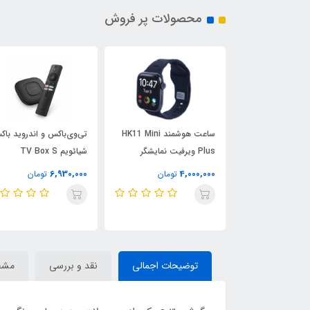
محصولات پر فروش
ساعت هوشمند HK11 Mini
تی‌وی‌باکس و اندروید با
Plus ویرفیت نمایشگر
شیائویم TV Box S
AMOLED
6,930,000
4,000,000
تومان
تومان
تومان
توضیحات اجمالی
نقد و بررسی
مشخ