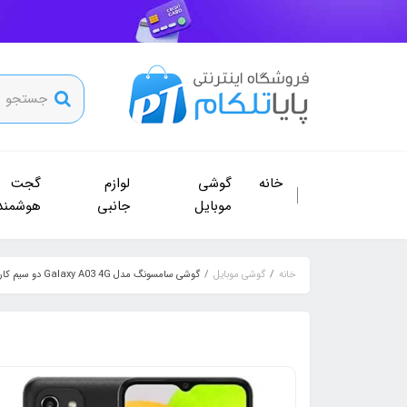
خانه
گوشی
لوازم
گجت
موبایل
جانبی
هوشمند
خانه
گوشی موبایل
گوشی سامسونگ مدل Galaxy A03 4G دو سیم کارت ظرفیت 64 و رم 3