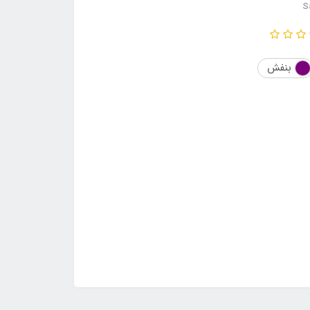
S
بنفش