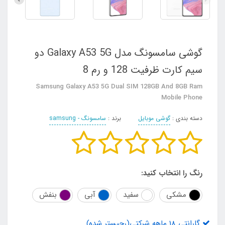
گوشی سامسونگ مدل Galaxy A53 5G دو
سیم‌ کارت ظرفیت 128 و رم 8
Samsung Galaxy A53 5G Dual SIM 128GB And 8GB Ram
Mobile Phone
دسته بندی :
گوشی موبایل
برند :
سامسونگ - samsung
رنگ را انتخاب کنید:
مشکی
سفید
آبی
بنفش
گارانتی 18 ماهه شرکتی(رجیستر شده)