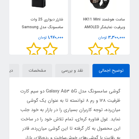
ساعت هوشمند HK11 Mini
شارژر دیواری 25 وات
پم
ویرفیت نمایشگر AMOLED
سامسونگ مدل Samsung
25W Adapter EP-T2510
0
1,970,000
3,300,000
تومان
تومان
توضیح اجمالی
نقد و بررسی
مشخصات
دیدگاه‌ه
گوشی سامسونگ مدل Galaxy A53 5G دو سیم‌ کارت
ظرفیت 128 و رم 8 توانسته تا به عنوان یک گوشی
میان‌رده، توجه کاربران بسیاری را در بازار به خود جلب
نماید. غول فناوره کره‌ای، تمام تلاش خود را در ساخت
این محصول به کار گرفته تا این گوشی میان‌رده، قادر
به رقابت با گوشی‌های خوش‌ساخت و رده‌بالای بازار