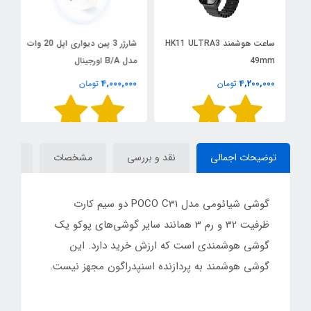
و
ساعت هوشمند HK11 ULTRA3
شارژر 3 پین دیواری اپل 20 وات
ا
49mm
مدل B/A اورجینال
o
r
0
4,000,000
4,200,000
تومان
تومان
توضیحات اجمالی
نقد و بررسی
مشخصات
دیدگاه
گوشی شیائومی مدل POCO C31 دو سیم‌ کارت
ظرفیت 32 و رم 3 همانند سایر گوشی‌های پوکو یک
گوشی هوشمندی است که ارزش خرید دارد. این
گوشی هوشمند به پردازنده اسنپدراگون مجهز نیست.