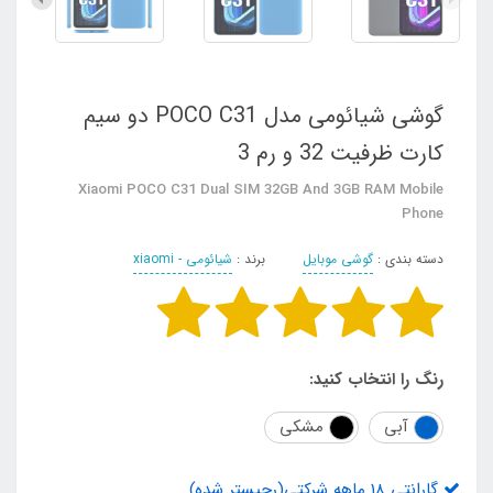
گوشی شیائومی مدل POCO C31 دو سیم‌
کارت ظرفیت 32 و رم 3
Xiaomi POCO C31 Dual SIM 32GB And 3GB RAM Mobile
Phone
دسته بندی :
گوشی موبایل
برند :
شیائومی - xiaomi
رنگ را انتخاب کنید:
آبی
مشکی
گارانتی 18 ماهه شرکتی(رجیستر شده)