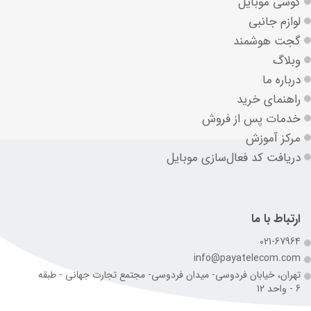
گوشی موبایل
لوازم جانبی
گجت هوشمند
وبلاگ
درباره ما
راهنمای خرید
خدمات پس از فروش
مرکز آموزش
دریافت کد فعال‌سازی موبایل
ارتباط با ما
021-67964
info@payatelecom.com
تهران، خیابان فردوسی- میدان فردوسی- مجتمع تجارت جهانی - طبقه
6 - واحد 12