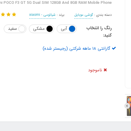
mi POCO F3 GT 5G Dual SIM 128GB And 8GB RAM Mobile Phone
دسته بندی :
گوشی موبایل
برند :
شیائومی - xiaomi
رنگ را انتخاب
آبی
مشکی
سفید
کنید:
گارانتی 18 ماهه شرکتی (رجیستر شده)
ناموجود