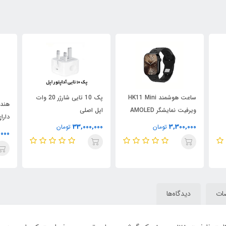
ساعت هوشمند HK11 Mini
پک 10 تایی شارژر 20 وات
هندز
ویرفیت نمایشگر AMOLED
اپل اصلی
دارای 
33,000,000
3,300,000
تومان
تومان
,000
ات
دیدگاه‌ها