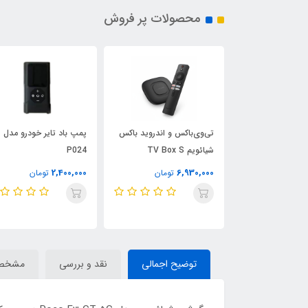
محصولات پر فروش
د K10
تی‌وی‌باکس و اندروید باکس
پمپ باد تایر خودرو مدل
شیائویم TV Box S
P024
2,400,000
6,930,000
تومان
تومان
تومان
توضیح اجمالی
نقد و بررسی
مشخص