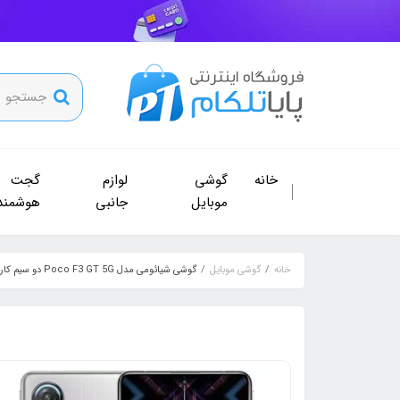
خانه
گوشی
لوازم
گجت
موبایل
جانبی
هوشمند
خانه
گوشی موبایل
گوشی شیائومی مدل Poco F3 GT 5G دو سیم‌ کارت ظرفیت 128 و رم 8