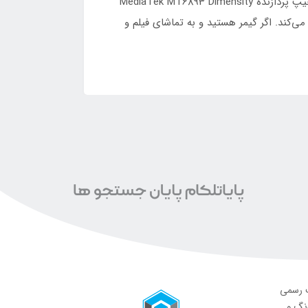
گوشی شیائومی مدل Poco F3 GT 5G دو سیم‌ کارت ظرفیت 128 و رم 8 یک گوشی بسیار مقرون‌به‌صرفه است که با وجود چیپ پردازنده MediaTek MT6893 Dimensity
ی پرچم‌دار را به شما منتقل می‌کند. اگر گیمر هستید و به تماشای فیلم و
ت رسمی
ونگ و