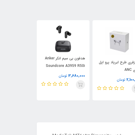
هدفون بی سیم انکر Anker
ساعت هو
فری طرح ایرپاد پرو اپل
Soundcore A3959 R50i
Max ویرفیت
ANC
NC اصلی
4,636,000
3,680,000
تومان
تومان
2,100
تومان