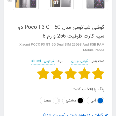
گوشی شیائومی مدل Poco F3 GT 5G دو
سیم‌ کارت ظرفیت 256 و رم 8
Xiaomi POCO F3 GT 5G Dual SIM 256GB And 8GB RAM
Mobile Phone
دسته بندی :
گوشی موبایل
برند :
شیائومی - xiaomi
رنگ را انتخاب کنید:
آبی
مشکی
سفید
گارانتی 18 ماهه شرکتی (رجیستر شده)