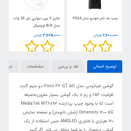
پمپ باد تایر خودرو مدل P024
شارژر 3 پین دیواری اپل 20 وات
د
مدل B/A اورجینال
خو
0
3,465,000
2,400,000
تومان
تومان
توضیح اجمالی
نقد و بررسی
مشخصات
دیدگاه‌ه
گوشی شیائومی مدل Poco F3 GT 5G دو سیم‌ کارت
ظرفیت 256 و رم 8 یک گوشی بسیار مقرون‌به‌صرفه
است که با وجود چیپ پردازنده MediaTek MT6893
Dimensity 1200 5G (شش نانومتر) و صفحه نمایش
120 هرتزی با فناوری AMOLED حس استفاده از یک
گوشی پرچم‌دار را به شما منتقل می‌کند. اگر گیمر