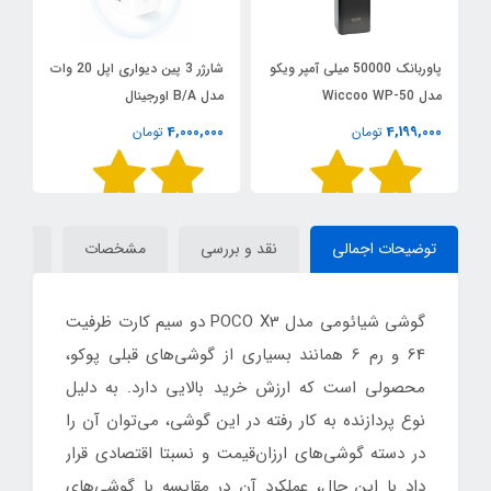
پاوربانک 50000 میلی آمپر ویکو
شارژر 3 پین دیواری اپل 20 وات
پم
مدل Wiccoo WP-50
مدل B/A اورجینال
0
4,000,000
4,199,000
تومان
تومان
توضیحات اجمالی
نقد و بررسی
مشخصات
دیدگاه
گوشی شیائومی مدل POCO X3 دو سیم‌ کارت ظرفیت
64 و رم 6 همانند بسیاری از گوشی‌های قبلی پوکو،
محصولی است که ارزش خرید بالایی دارد. به دلیل
نوع پردازنده به کار رفته در این گوشی، می‌توان آن را
در دسته گوشی‌های ارزان‌قیمت و نسبتا اقتصادی قرار
داد با این حال، عملکرد آن در مقایسه با گوشی‌های