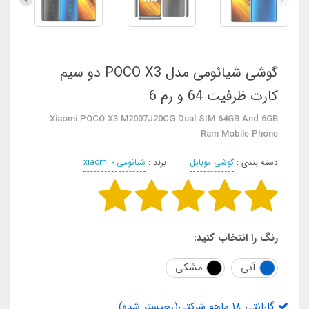
گوشی شیائومی مدل POCO X3 دو سیم‌
کارت ظرفیت 64 و رم 6
Xiaomi POCO X3 M2007J20CG Dual SIM 64GB And 6GB
Ram Mobile Phone
دسته بندی :
گوشی موبایل
برند :
شیائومی - xiaomi
رنگ را انتخاب کنید:
آبی
مشکی
گارانتی 18 ماهه شرکتی(رجیستر شده)