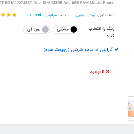
10T 5G M2007J3SY Dual SIM 128GB And 6GB RAM Mobile Phone
دسته بندی :
گوشی موبایل
برند :
شیائومی - xiaomi
رنگ را انتخاب
مشکی
نقره ای
کنید:
گارانتی 18 ماهه شرکتی (رجیستر شده)
ناموجود