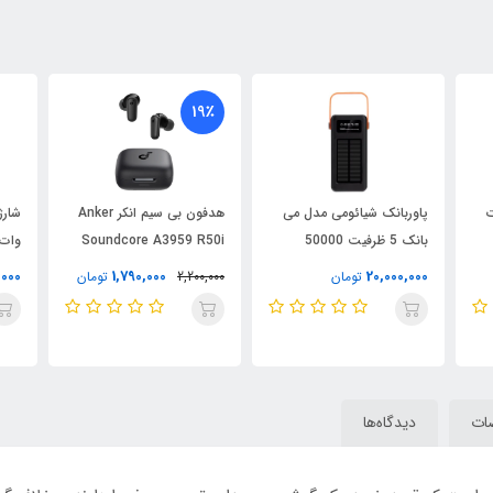
19٪
2 وات
پاوربانک شیائومی مدل می
هدفون بی سیم انکر Anker
بانک 5 ظرفیت 50000
Soundcore A3959 R50i
وات مدل 
میلی‌آمپر ساعت
NC
000
1,790,000
20,000,000
تومان
2,200,000
تومان
ات
دیدگاه‌ها