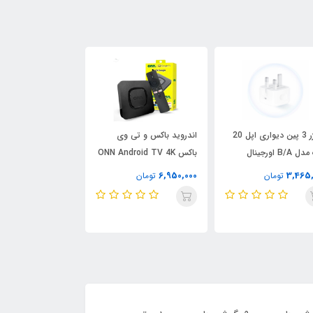
شارژر 3 پین دیواری اپل 20
اندروید باکس و تی وی
پمپ باد تایر خودرو
B/A اورجینال
باکس ONN Android TV 4K
P024
UHD
2,400,000
6,950,000
3,465,
تومان
تومان
تومان