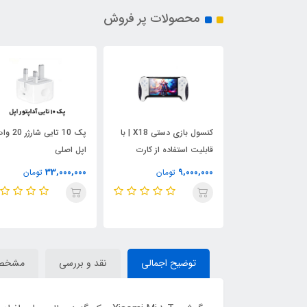
محصولات پر فروش
پاوربانک 40000 میلی آمپر
کنسول بازی دستی X18 | با
پک 10 تایی شارژر 0
W
قابلیت استفاده از کارت
اپل اصلی
حافظه
33,000,000
9,000,000
3,600,000
تومان
تومان
تومان
توضیح اجمالی
نقد و بررسی
مشخص