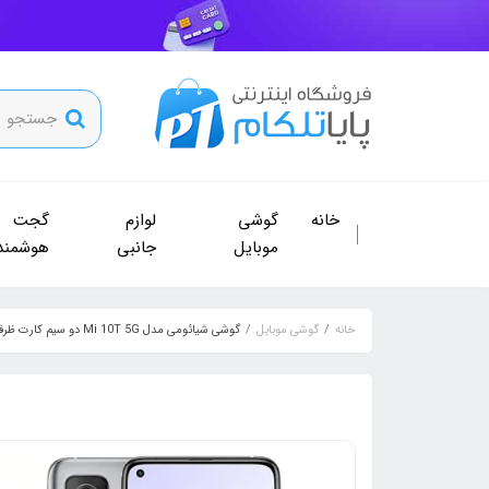
خانه
گوشی
لوازم
گجت
موبایل
جانبی
هوشمند
خانه
گوشی موبایل
گوشی شیائومی مدل Mi 10T 5G دو سیم‌ کارت ظرفیت 128 و رم 6