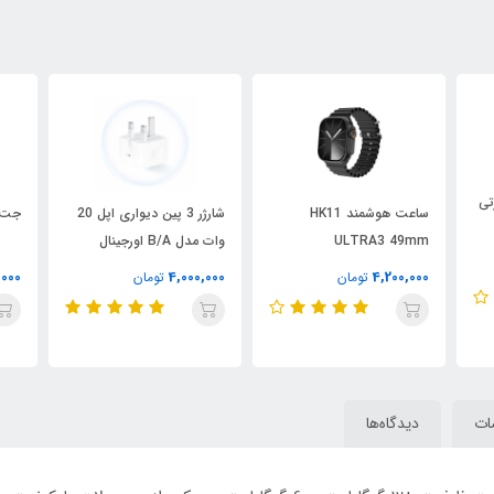
تی
ساعت هوشمند HK11
شارژر 3 پین دیواری اپل 20
جت فن X9
ULTRA3 49mm
وات مدل B/A اورجینال
,000
4,000,000
4,200,000
تومان
تومان
ت
دیدگاه‌ها