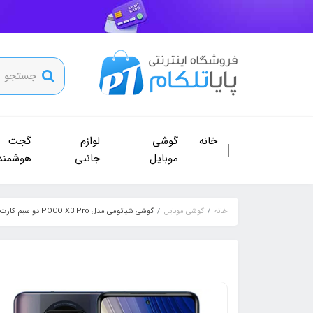
خانه
گوشی
لوازم
گجت
موبایل
جانبی
هوشمند
خانه
گوشی موبایل
گوشی شیائومی مدل POCO X3 Pro دو سیم‌ کارت ظرفیت 128 و رم 6