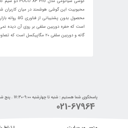
محبوبیت این گوشی هوشمند در میان کاربران شده
گانه و دوربین سلفی 20 مگاپیکسل است که تصاویر را به شکل خوبی در اختیار شما قرار می‌دهد. انرژی موردنیاز POCO X3 Pro توسط یک باتری 5160 تامین می‌شود.
پاسخگوی شما هستیم : شنبه تا چهارشنبه 9:00-17:30 . پنج شنبه 9:00-14:00
021-67964
منوی وب‌سایت
ارتباط با