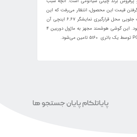
گابایت رم یکی از محصولات با کیفیت و پرفروش برند چینی شیائومی است. آنچه سبب
گرفتن قیمت این محصول، انتظار می‌رفت که این
محصول بدون پشتیبانی از فناوری 5G روانه بازار شود. بدنه این گوشی از جنس پلاستیک بسیار با دوام ساخته شده و قاب جلویی محل قرارگیری نمایشگر 6.67 اینچی آن
است که حفره دوربین سلفی بر روی آن دیده نمی‌شود. این صفحه نمایش توسط Corning Gorilla Glass 6 محافظت می‌شود. این گوشی هوشمند مجهز به ماژول دوربین 4