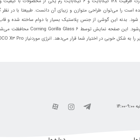
گوشی شیائومی مدل POCO X3 Pro دو سیم‌ کارت ظرفیت 128 گیگابایت و 6 گی
 است را می‌توان طراحی متوازن و زیبای آن دانست. طبیعتا با در نظر 
 ما
درباره ما