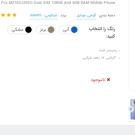
 Pro M2102J20SG Dual SIM 128GB And 6GB RAM Mobile Phone
دسته بندی :
گوشی موبایل
برند :
شیائومی - xiaomi
رنگ را انتخاب
آبی
برنز
مشکی
کنید:
رجیستر شده
گارانتی 18 ماهه شرکتی
ناموجود