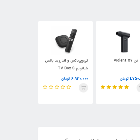
Violent 
تی‌وی‌باکس و اندروید باکس
ساعت هو
شیائویم TV Box S
ویرفیت نمایشگر AMOLED
3,300,000
6,930,000
1,750
تومان
تومان
تومان