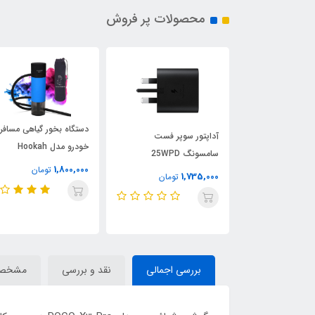
محصولات پر فروش
دستگاه بخور گیاهی مسافر
ن مژه ایستاده
آداپتور سوپر فست
خودرو مدل Hookah
سامسونگ 25WPD
1,800,000
تومان
Adapter USB-C
1,735,000
ومان
تومان
بررسی اجمالی
نقد و بررسی
مشخصا