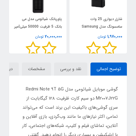
شارژر دیواری 25 وات
پاوربانک شیائومی مدل می
ر
سامسونگ مدل Samsung
بانک 5 ظرفیت 50000 میلی‌آمپر
m
25W Adapter EP-T2510
ساعت
0
20,000,000
1,970,000
تومان
تومان
توضیح اجمالی
نقد و بررسی
مشخصات
دیدگاه‌ه
گوشی موبایل شیائومی مدل Redmi Note 9T 5G
M2007J22G دو سیم‌ کارت ظرفیت 128 گیگابایت از
سری گوشی‌های باکیفیت این برند است که می‌تواند
تمامی اکثر نیازهای ما مانند وب‌گردی، بازی آفلاین و
آنلاین، تماشای فیلم و کلیپ، شبکه‌های اجتماعی، کار
با اپلیکیشن و بسیاری دیگر را انجام دهید. گفتنی