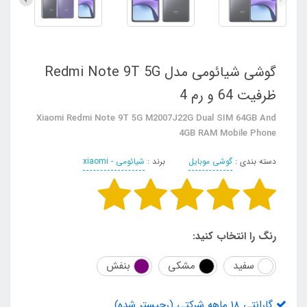
گوشی شیائومی مدل Redmi Note 9T 5G
ظرفیت 64 و رم 4
Xiaomi Redmi Note 9T 5G M2007J22G Dual SIM 64GB And
4GB RAM Mobile Phone
دسته بندی :
گوشی موبایل
برند :
شیائومی - xiaomi
رنگ را انتخاب کنید:
سفید
مشکی
بنفش
گارانتی 18 ماهه شرکتی (رجیستر شده)