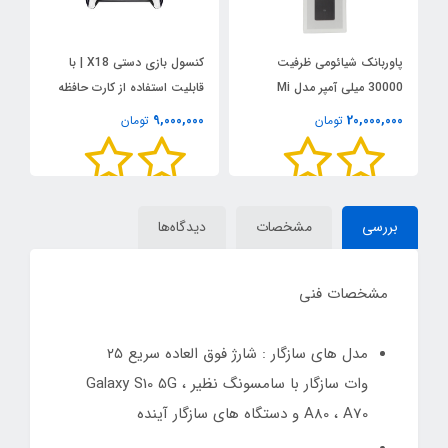
پاوربانک شیائومی ظرفیت
کنسول بازی دستی X18 | با
30000 میلی آمپر مدل Mi
قابلیت استفاده از کارت حافظه
پین
Power Bank 30000mAh
0
9,000,000
20,000,000
تومان
تومان
PB3018ZM
بررسی
مشخصات
دیدگاه‌ها
مشخصات فنی
مدل های سازگار : شارژ فوق العاده سریع ۲۵
وات سازگار با سامسونگ نظیر Galaxy S10 5G ،
A80 ، A70 و دستگاه های سازگار آینده