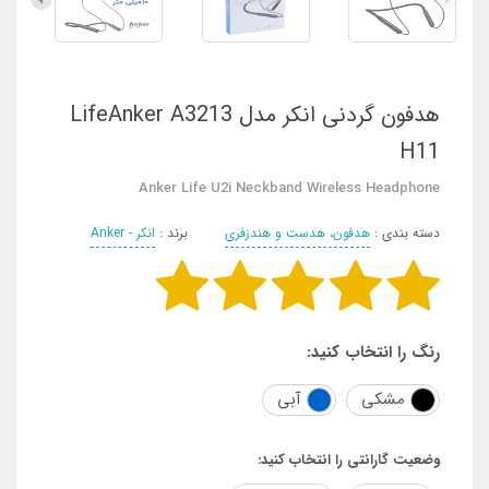
هدفون گردنی انکر مدل LifeAnker A3213
H11
Anker Life U2i Neckband Wireless Headphone
دسته بندی :
هدفون، هدست و هندزفری
برند :
انکر - Anker
رنگ را انتخاب کنید:
مشکی
آبی
وضعیت گارانتی را انتخاب کنید: