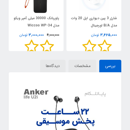
شارژر 3 پین دیواری اپل 20 وات
پاوربانک 30000 میلی آمپر ویکو
ف
مدل B/A اورجینال
مدل Wiccoo WP-34
گا
0
3,000,000
3,465,000
تومان
4,000,000
تومان
بررسی
مشخصات
دیدگاه‌ها