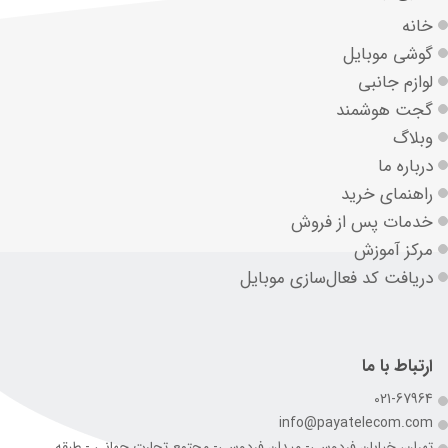
خانه
گوشی موبایل
لوازم جانبی
گجت هوشمند
وبلاگ
درباره ما
راهنمای خرید
خدمات پس از فروش
مرکز آموزش
دریافت کد فعال‌سازی موبایل
ارتباط با ما
021-67964
info@payatelecom.com
تهران، خیابان فردوسی- میدان فردوسی- مجتمع تجارت جهانی - طبقه