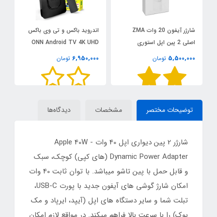
شارژر آیفون 20 وات ZMA
اندروید باکس و تی وی باکس
ت
اصلی 2 پین اپل استوری
ONN Android TV 4K UHD
شی
0
6,950,000
5,500,000
تومان
تومان
توضیحات مختصر
مشخصات
دیدگاه‌ها
شارژر 2 پین دیواری اپل 40 وات - Apple 40W
Dynamic Power Adapter (های کپی) کوچک، سبک
و قابل حمل با پین تاشو میباشد. با توان ثابت 40 وات
امکان شارژ گوشی های آیفون جدید با پورت USB-C،
تبلت‌ شما و سایر دستگاه های اپل (آیپد، ایرپاد و مک
بوک) را با سرعت بالا فراهم میکند. در مواقع لازم امکان