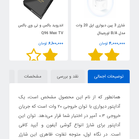
H
شارژر 3 پین دیواری اپل 20 وات
اندروید باکس و تی وی باکس
مدل B/A اورجینال
Q96 Max TV
مدل 
0
6,100,000
4,000,000
تومان
تومان
توضیحات اجمالی
نقد و بررسی
مشخصات
دیدگاه
همانطور که از نام این محصول مشخص است، یک
آداپتور دیواری با توان خروجی 20 وات است که جریان
خروجی 0.3 آمپر در اختیار شما قرار می‌دهد. توان این
آداپتور برای شارژ انواع گوشی آیفون و آیپد کافی
است. در نگاه اول، متوجه تفاوت ظاهری این شارژر