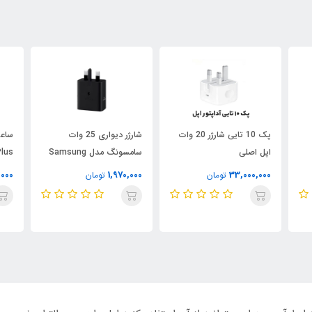
پک 10 تایی شارژر 20 وات
شارژر دیواری 25 وات
اپل اصلی
سامسونگ مدل Samsung
LED
25W Adapter EP-T2510
,000
1,970,000
33,000,000
تومان
تومان