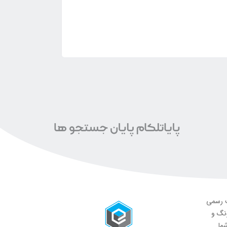
ت رسمی
ونگ و
شما