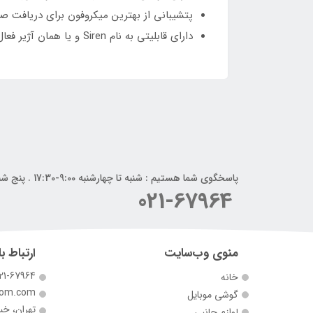
پتشیبانی از بهترین میکروفون برای دریافت صد
دارای قابلیتی به نام Siren و یا همان آژیر فعال
پاسخگوی شما هستیم : شنبه تا چهارشنبه 9:00-17:30 . پنج شنبه 9:00-14:00
021-67964
منوی وب‌سایت
ارتباط با
21-67964
خانه
com.com
گوشی موبایل
تهران، خی
لوازم جانبی