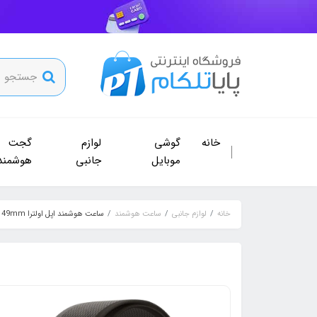
خانه
گوشی
لوازم
گجت
موبایل
جانبی
هوشمند
خانه
لوازم جانبی
ساعت هوشمند
ساعت هوشمند اپل اولترا 49mm مدل Apple watch ultra Trail Loop