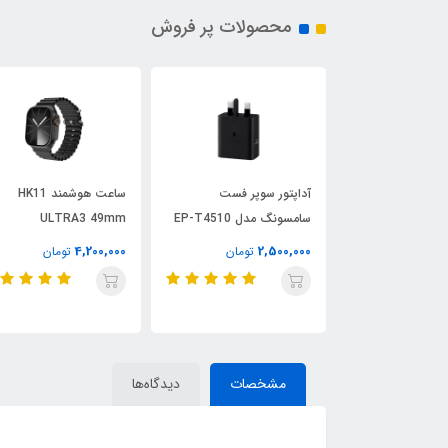
محصولات پر فروش
مینی قابل حمل
آداپتور سوپر فست
ساعت هوشمند HK11
Rechargeable
سامسونگ مدل EP-T4510
ULTRA3 49mm
Low Standly توان ۴۵ وات
4,200,000
2,500,000
تومان
تومان
تومان
مشخصات
دیدگاه‌ها