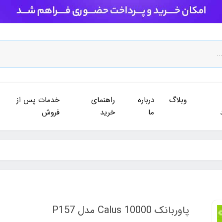
وبلاگ
درباره
راهنمای
خدمات پس از
ما
خرید
فروش
پاوربانک 10000 Calus مدل P157