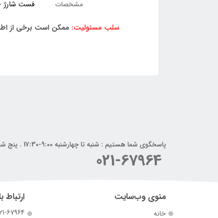
فست شارژ -داشتن 
مشخصات
سلب مسئولیت:
ممکن است برخی از اطلا
پاسخگوی شما هستیم : شنبه تا چهارشنبه 9:00-17:30 . پنج شنبه 9:00-14:00
021-67964
منوی وب‌سایت
ارتباط با
21-67964
خانه