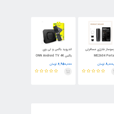
سوساز شارژی مسافرتی
اندروید باکس و تی وی
ساعت هو
ME2604 Porta
باکس ONN Android TV 4K
Max ویرفیت
UHD
Espresso Ma
4,636,000
6,950,000
8,000
تومان
تومان
تومان