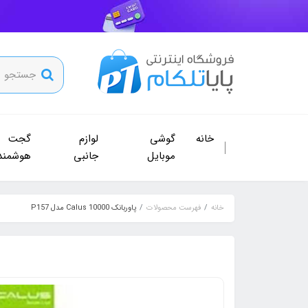
خانه
گوشی
لوازم
گجت
موبایل
جانبی
هوشمند
خانه
فهرست محصولات
پاوربانک 10000 Calus مدل P157