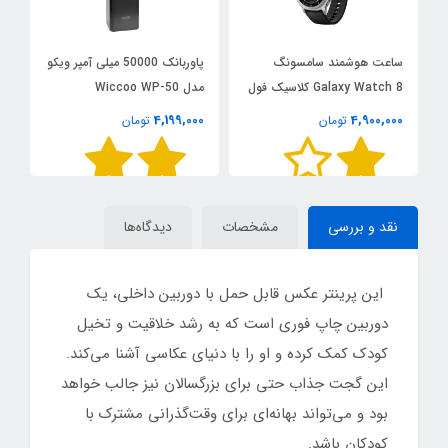
ساعت هوشمند سامسونگ
پاوربانک 50000 میلی آمپر ویکو
آ
Galaxy Watch 8 کلاسیک فول
مدل Wiccoo WP-50
کپی | سایز 45 میلی متر
توا
0
4,199,000
4,900,000
تومان
تومان
نقد و بررسی
مشخصات
دیدگاه‌ها
این پرینتر عکس قابل حمل با دوربین داخلی، یک
دوربین چاپ فوری است که به رشد خلاقیت و تخیل
کودک کمک کرده و او را با دنیای عکاسی آشنا می‌کند.
این گجت جذاب حتی برای بزرگسالان نیز جالب خواهد
بود و می‌تواند بهانه‌ای برای وقت‌گذرانی مشترک با
کودکان باشد.