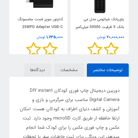
پاوربانک شیائومی مدل می
آداپتور سوپر فست سامسونگ
ر
بانک 5 ظرفیت 50000 میلی‌آمپر
25WPD Adapter USB-C
مدل 
ساعت
1,735,000
20,000,000
تومان
تومان
00
توضیحات مختصر
مشخصات
دیدگاه‌ها
دوربین دیجیتال چاپ فوری کودکان DIY instant
Digital Camera مناسب برای سرگرمی و بازی و
آموزش و کشف دنیای اطراف به کودکان هست. امکان
ارتقا حافظه از طریق کارت microSD وجود دارد. ثبت
عکس و چاپ فوری عکس را برای کودک شما انجام
میدهد، این ویژگی برای ثبت خاطرات سفر یا لحظات