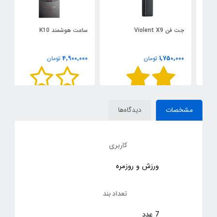
جت فن Violent X9
ساعت هوشمند K10
س
0
4,900,000
1,750,000
تومان
تومان
مشخصات
دیدگاه‌ها
کاربری
ورزش و روزمره
تعداد بند
7 عدد