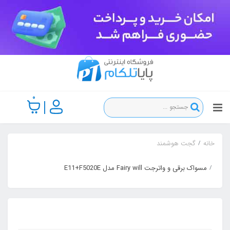
0
خانه
گجت هوشمند
مسواک برقی و واترجت Fairy will مدل E11+F5020E