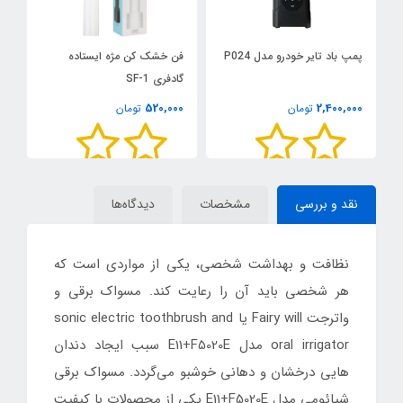
فن خشک کن مژه ایستاده
پاوربانک 50000 میلی آمپر ویکو
گادفری SF-1
مدل Wiccoo WP-50
4,199,000
520,000
تومان
تومان
نقد و بررسی
مشخصات
دیدگاه‌ها
نظافت و بهداشت شخصی، یکی از مواردی است که
هر شخصی باید آن را رعایت کند. مسواک برقی و
واترجت Fairy will یا sonic electric toothbrush and
oral irrigator مدل E11+F5020E سبب ایجاد دندان‌
هایی درخشان و دهانی خوشبو می‌گردد. مسواک برقی
شیائومی مدل E11+F5020E یکی از محصولات با کیفیت