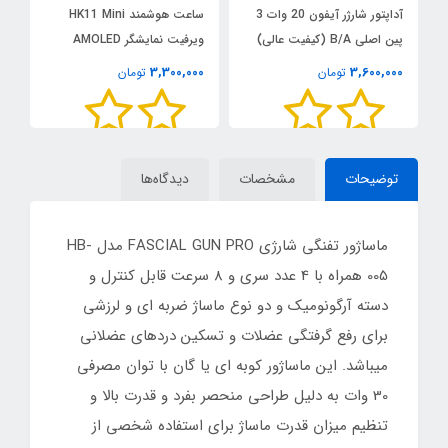
آداپتور شارژر آیفون 20 وات 3
ساعت هوشمند HK11 Mini
ه
پین اصلی B/A (کیفیت عالی)
ویرفیت نمایشگر AMOLED
دا
0
3,300,000
3,600,000
تومان
تومان
توضیحات
مشخصات
دیدگاه‌ها
ماساژور تفنگی شارژی FASCIAL GUN PRO مدل HB-
005 همراه با 4 عدد سری و 8 سرعت قابل کنترل و
دسته آرگونومیک و دو نوع ماساژ ضربه ای و لرزشی
برای رفع گرفتگی عضلات و تسکین دردهای عضلانی
میباشد. این ماساژور کوبه ای یا گان با توان مصرفی
30 وات به دلیل طراحی منحصر بفرد و قدرت بالا و
تنظیم میزان قدرت ماساژ برای استفاده شخصی از