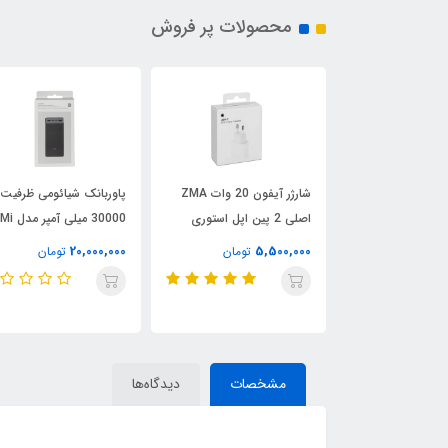
محصولات پر فروش
اکس و تی وی
شارژر آیفون 20 وات ZMA
پاوربانک شیائومی ظرفیت
 ONN Android TV 4K
اصلی 2 پین اپل استوری
30000 میلی آمپر مدل Mi
Power Bank 30000mAh
20,000,000
5,500,000
6
تومان
تومان
تومان
PB3018ZM
مشخصات
دیدگاه‌ها