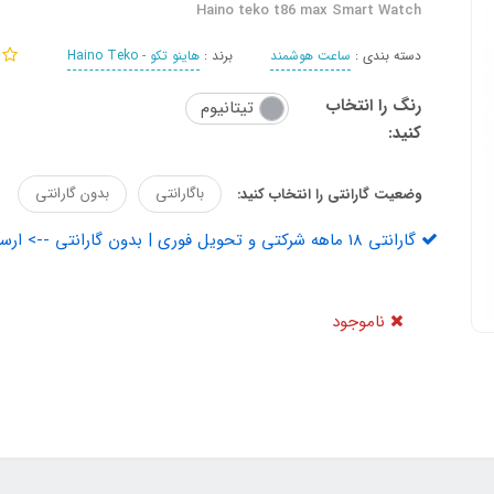
Haino teko t86 max Smart Watch
دسته بندی :
ساعت هوشمند
برند :
هاینو تکو - Haino Teko
رنگ را انتخاب
تیتانیوم
کنید:
باگارانتی
بدون گارانتی
وضعیت گارانتی را انتخاب کنید:
گارانتی 18 ماهه شرکتی و تحویل فوری | بدون گارانتی --> ارسال از 10 روز کاری آینده
ناموجود