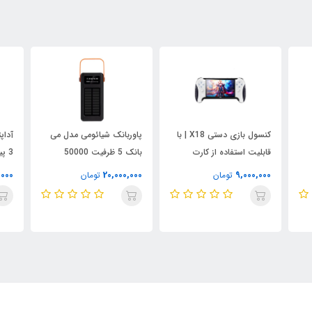
کنسول بازی دستی X18 | با
پاوربانک شیائومی مدل می
قابلیت استفاده از کارت
بانک 5 ظرفیت 50000
حافظه
میلی‌آمپر ساعت
عالی
,000
20,000,000
9,000,000
تومان
تومان