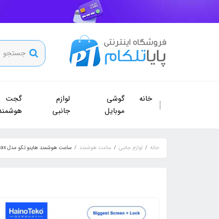
خانه
گوشی
لوازم
گجت
موبایل
جانبی
هوشمند
خانه
لوازم جانبی
ساعت هوشمند
ساعت هوشمند هاینو تکو مدل T86 max