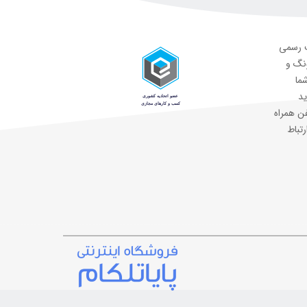
ت رسمی
ونگ و
شما
ید
ن همراه
رتباط