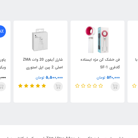
8٪
ستی X18 | با
فن خشک کن مژه ایستاده
شارژر آیفون 20 وات ZMA
گادفری SF-1
اصلی 2 پین اپل استوری
ویکو مدل
5,500,000
520,000
تومان
تومان
,000