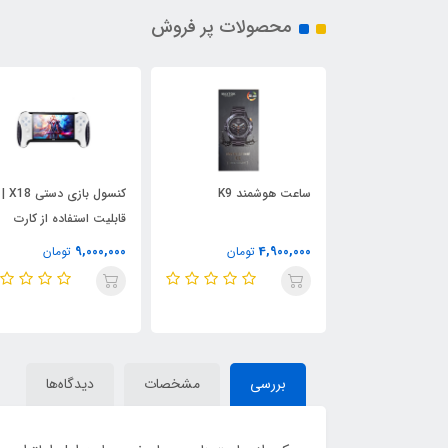
محصولات پر فروش
پاوربانک 30000 میلی آمپر
ساعت هوشمند K9
کنسول بازی د
W
قابلیت استفاده از کارت
حافظه
9,000,000
4,900,000
3,000,000
تومان
تومان
تومان
بررسی
مشخصات
دیدگاه‌ها