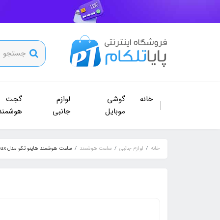
خانه
گوشی
لوازم
گجت
موبایل
جانبی
هوشمند
خانه
لوازم جانبی
ساعت هوشمند
ساعت هوشمند هاینو تکو مدل T94 Ultra Max