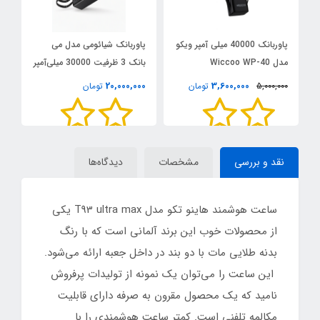
پاوربانک 40000 میلی آمپر ویکو
پاوربانک شیائومی مدل می
ف
مدل Wiccoo WP-40
بانک 3 ظرفیت 30000 میلی‌آمپر
گا
ساعت
0
20,000,000
3,600,000
5,000,000
تومان
تومان
نقد و بررسی
مشخصات
دیدگاه‌ها
ساعت هوشمند هاینو تکو مدل T93 ultra max یکی
از محصولات خوب این برند آلمانی است که با رنگ
بدنه طلایی مات با دو بند در داخل جعبه ارائه می‌شود.
این ساعت را می‌توان یک نمونه از تولیدات پرفروش
نامید که یک محصول مقرون به صرفه دارای قابلیت
مکالمه تلفنی است. کمتر ساعت هوشمندی را با