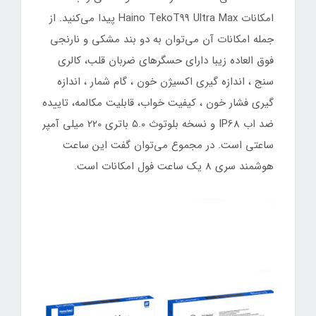
امکانات Haino TekoT99 Ultra Max پیدا می‌کنید. ‌از
جمله امکانات آن می‌توان به دو بند مشکی و نارنجی
فوق العاده زیبا دارای حسگرهای ضربان قلب، کالری
سنج ، اندازه گیری اکسیژن خون ، گام شمار ، اندازه
گیری فشار خون ، کیفیت خواب، قابلیت مکالمه، تاییده
ضد اب IP68 و نسخه بلوتوث 5.0 باتری 220 میلی آمپر
ساعتی است. در مجموع می‌توان گفت این ساعت
هوشمند سری 8 یک ساعت فول امکانات است.