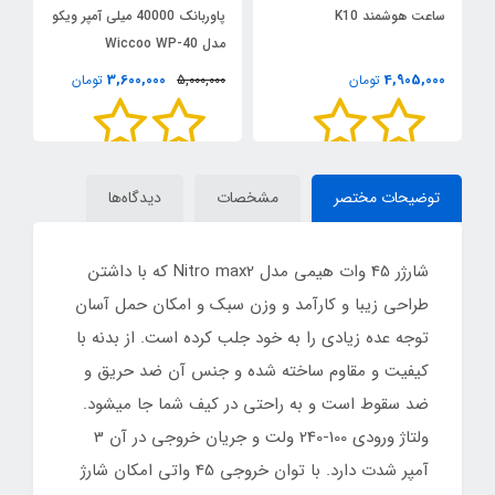
ساعت هوشمند K10
پاوربانک 40000 میلی آمپر ویکو
جت
مدل Wiccoo WP-40
0
3,600,000
4,905,000
تومان
5,000,000
تومان
توضیحات مختصر
مشخصات
دیدگاه‌ها
شارژر 45 وات هیمی مدل Nitro max2 که با داشتن
طراحی زیبا و کارآمد و وزن سبک و امکان حمل آسان
توجه عده زیادی را به خود جلب کرده است. از بدنه با
کیفیت و مقاوم ساخته شده و جنس آن ضد حریق و
ضد سقوط است و به راحتی در کیف شما جا میشود.
ولتاژ ورودی 100-240 ولت و جریان خروجی در آن 3
آمپر شدت دارد. با توان خروجی 45 واتی امکان شارژ