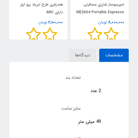
اسپرسوساز شارژی مسافرتی
هندزفری طرح ایرپاد پرو اپل
د
ME2604 Portable Espresso
دارای ANC
خو
پر
Maker
0
2,100,000
8,000,000
تومان
تومان
مشخصات
دیدگاه‌ها
تعداد بند
2 عدد
سایز ساعت
49 میلی متر