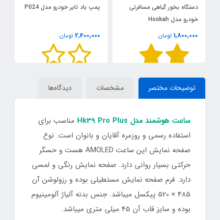
دستگاه بخور گیاهی مسافرتی
پمپ باد تایر خودرو مدل P024
جت
خودرو مدل Hookah
0
2,400,000
1,800,000
تومان
تومان
توضیحات مختصر
مشخصات
دیدگاه‌ها
ساعت هوشمند مدل Hk39 Pro Plus
مناسب برای
استفاده رسمی و روزمره آقایان و بانوان است. نوع
صفحه نمایش این ساعت AMOLED هست و حسگر
حرکتی بسیار روانی دارد. صفحه نمایش رنگی و لمسی
دارد. فرم صفحه نمایش مستطیلی بوده و رزولوشن آن
485 × 520 پیکسل میباشد. جنس بدنه آلیاژ آلومینیوم
بوده و سایز قاب آن 45 میلی متری میباشد.