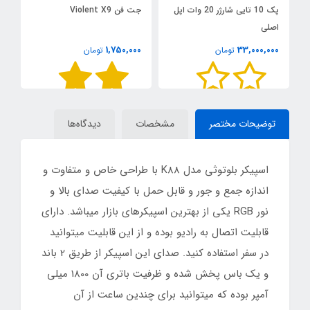
پک 10 تایی شارژر 20 وات اپل
جت فن Violent X9
اصلی
C
ا
0
1,750,000
33,000,000
تومان
تومان
توضیحات مختصر
مشخصات
دیدگاه‌ها
اسپیکر بلوتوثی مدل K88 با طراحی خاص و متفاوت و
اندازه جمع و جور و قابل حمل با کیفیت صدای بالا و
نور RGB یکی از بهترین اسپیکرهای بازار میباشد. دارای
قابلیت اتصال به رادیو بوده و از این قابلیت میتوانید
در سفر استفاده کنید. صدای این اسپیکر از طریق 2 باند
و یک باس پخش شده و ظرفیت باتری آن 1800 میلی
آمپر بوده که میتوانید برای چندین ساعت از آن