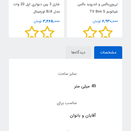
تی‌وی‌باکس و اندروید باکس
شارژر 3 پین دیواری اپل 20 وات
5
شیائویم TV Box S
مدل B/A اورجینال
m
0
3,465,000
6,930,000
تومان
تومان
مشخصات
دیدگاه‌ها
سایز ساعت
49 میلی متر
مناسب برای
آقایان و بانوان